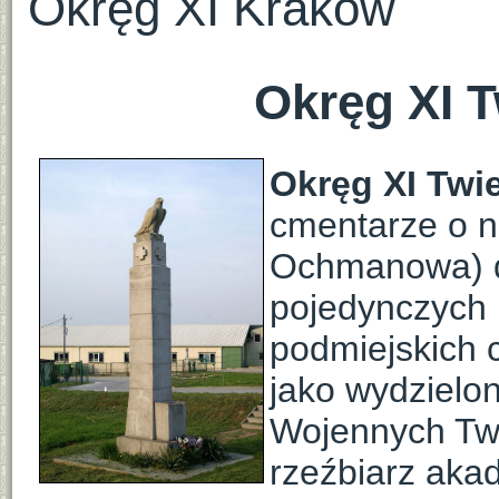
Okręg XI Kraków
Okręg XI 
Okręg XI Twi
cmentarze o n
Ochmanowa) do
pojedynczych 
podmiejskich c
jako wydzielo
Wojennych Twi
rzeźbiarz aka