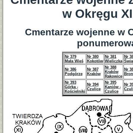
w Okręgu XI
Cmentarze wojenne w O
ponumerowa
Nr 379
Nr 380
Nr 381
Nr 3
Mała Wieś
Kokotów
Wieliczka
Świą
Nr 388
Nr 386
Nr 387
Nr 3
Kraków
Podgórze
Kraków
Bron
Rakowice
Nr 393
Nr 395
Nr 394
Nr 3
Górka -
Kaniów -
Czulice
Czul
Kościelniki
Czulice