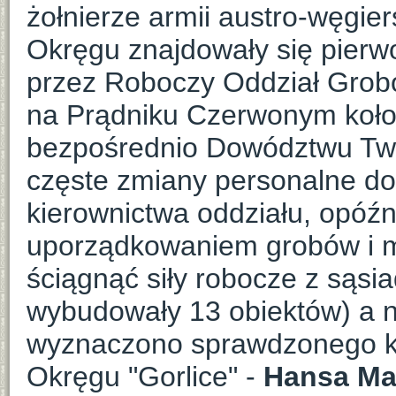
żołnierze armii austro-węgiers
Okręgu znajdowały się pier
przez Roboczy Oddział Grobó
na Prądniku Czerwonym koło
bezpośrednio Dowództwu Twi
częste zmiany personalne d
kierownictwa oddziału, opóźn
uporządkowaniem grobów i mu
ściągnąć siły robocze z sąsi
wybudowały 13 obiektów) a n
wyznaczono sprawdzonego kier
Okręgu "Gorlice" -
Hansa Ma