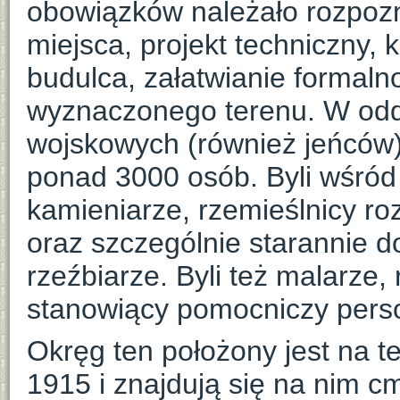
obowiązków należało rozpoz
miejsca, projekt techniczny,
budulca, załatwianie formal
wyznaczonego terenu. W odd
wojskowych (również jeńców) j
ponad 3000 osób. Byli wśród 
kamieniarze, rzemieślnicy ro
oraz szczególnie starannie do
rzeźbiarze. Byli też malarze, 
stanowiący pomocniczy perso
Okręg ten położony jest na t
1915 i znajdują się na nim 