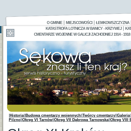
|
|
O GMINIE
MIEJSCOWOŚCI
ŁEMKOWSZCZYZNA
|
KATASTROFA LOTNICZA W BANICY - KRZYWEJ
KA
CMENTARZE WOJENNE W GALICJI ZACHODNIEJ 1914 - 1918
|
Historia
||
Budowa cmentarzy wojennych
||
Twórcy cmentarzy
||
Galeria
|
Pilzno
||
Okręg VI Tarnów
||
Okręg VII Dąbrowa Tarnowska
||
Okręg VIII 