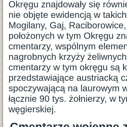
Okręgu znajdowały się równie
nie objęte ewidencją w takich
Mogilany, Gaj, Raciborowice,
położonych w tym Okręgu zn
cmentarzy, wspólnym element
nagrobnych krzyży żeliwnych
cmentarzy w tym okręgu są 
przedstawiające austriacką 
spoczywającą na laurowym 
łącznie 90 tys. żołnierzy, w t
węgierskiej.
Cmentarze wojenne z