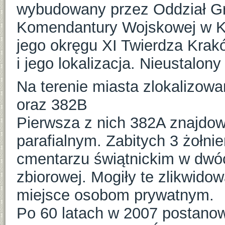
wybudowany przez Oddział Gr
Komendantury Wojskowej w Kra
jego okręgu XI Twierdza Krak
i jego lokalizacja. Nieustalony 
Na terenie miasta zlokalizow
oraz 382B
Pierwsza z nich 382A znajdo
parafialnym. Zabitych 3 żołni
cmentarzu świątnickim w dwóc
zbiorowej. Mogiły te zlikwidow
miejsce osobom prywatnym.
Po 60 latach w 2007 postano