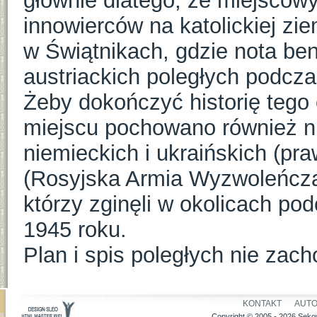
głównie dlatego, że miejscow
innowierców na katolickiej zi
w Świątnikach, gdzie nota be
austriackich poległych podczas
Żeby dokończyć historię tego
miejscu pochowano również ni
niemieckich i ukraińskich (p
(Rosyjska Armia Wyzwoleńcza
którzy zginęli w okolicach po
1945 roku.
Plan i spis poległych nie zach
KONTAKT
AUT
Copyright © 2005 - 2026 Sekow