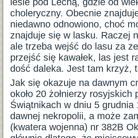
lesie pod Lechą, gdzie od wi
choleryczny. Obecnie znajduje
niedawno odnowiono, choć moż
znajduje się w lasku. Raczej 
ale trzeba wejść do lasu za z
przejść się kawałek, las jest 
dość daleka. Jest tam krzyż, t
Jak się okazuje na dawnym 
około 20 żołnierzy rosyjskich
Świątnikach w dniu 5 grudnia
dawnej nekropolii, a może zam
(kwatera wojenna) nr 382B Ok