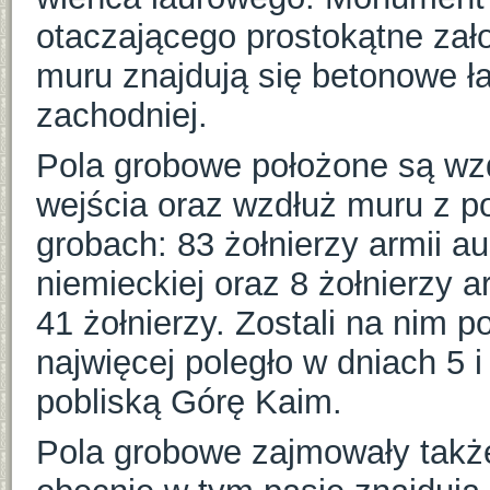
otaczającego prostokątne zał
muru znajdują się betonowe ła
zachodniej.
Pola grobowe położone są wzd
wejścia oraz wzdłuż muru z 
grobach: 83 żołnierzy armii au
niemieckiej oraz 8 żołnierzy a
41 żołnierzy. Zostali na nim p
najwięcej poległo w dniach 5 i
pobliską Górę Kaim.
Pola grobowe zajmowały także