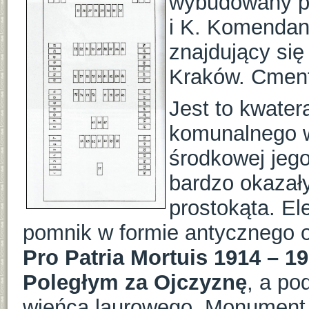
wybudowany p
i K. Komendan
znajdujący się
Kraków. Cment
Jest to kwater
komunalnego w 
środkowej jego
bardzo okazały
prostokąta. E
pomnik w formie antycznego o
Pro Patria Mortuis 1914 – 1
Poległym za Ojczyznę
, a po
wieńca laurowego. Monument 