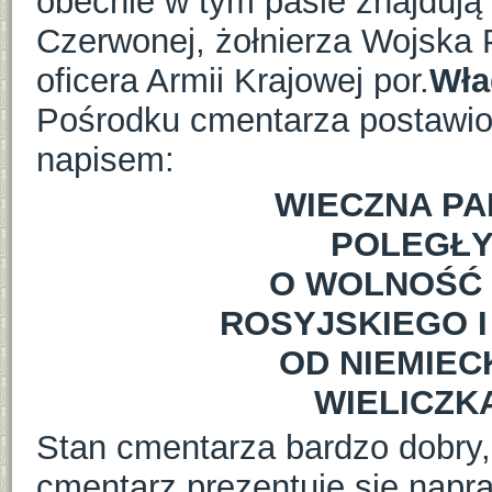
obecnie w tym pasie znajdują 
Czerwonej, żołnierza Wojska
oficera Armii Krajowej por.
Wła
Pośrodku cmentarza postawion
napisem:
WIECZNA P
POLEGŁY
O WOLNOŚĆ 
ROSYJSKIEGO 
OD NIEMIE
WIELICZKA
Stan cmentarza bardzo dobry,
cmentarz prezentuje się napr