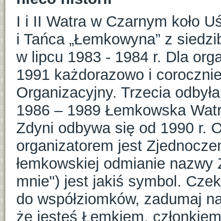
I i II Watra w Czarnym koło U
i Tańca „Łemkowyna” z siedzi
w lipcu 1983 - 1984 r. Dla or
1991 każdorazowo i coroczni
Organizacyjny. Trzecia odbył
1986 – 1989 Łemkowska Watr
Zdyni odbywa się od 1990 r. O
organizatorem jest Zjednocze
łemkowskiej odmianie nazwy 
mnie") jest jakiś symbol. Czek
do współziomków, zadumaj na
że jesteś Łemkiem, członkiem 