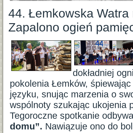
44. Łemkowska Watra r
Zapalono ogień pamięc
dokładniej ogn
pokolenia Łemków, śpiewając
języku, snując marzenia o swo
wspólnoty szukając ukojenia po
Tegoroczne spotkanie odbywa
domu”.
Nawiązuje ono do bole