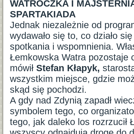
WATROCZKA I MAJSTERNIA
SPARTAKIADA
Jednak niezależnie od progra
wydawało się to, co działo s
spotkania i wspomnienia. Właś
Łemkowska Watra pozostaje c
mówił
Stefan Kłapyk,
starost
wszystkim miejsce, gdzie możn
skąd się pochodzi.
A gdy nad Zdynią zapadł wiecz
symbolem tego, co organizator
tego, jak daleko los rozrzuci
wszyscy odnajdują drogę do 