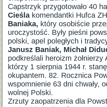
Capstrzyk przygotowało 40 h
Cieśla
komendantki Hufca ZH
Baniaka,
który osobiście prze
uroczystość. Były pieśni pow
polski, apel poległych i trady
Janusz Baniak, Michał Did
podkreślali heroizm żołnierzy
którzy 1 sierpnia 1944 r. stan
okupantem. 82. Rocznica Pow
wspomnienie 63 dni chwały, od
wolnej Polski.
Zrzuty zaopatrzenia dla Pows