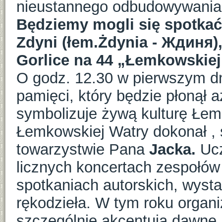
nieustannego odbudowywania w
Będziemy mogli się spotkać 
Zdyni (łem.Żdynia - Ждиня),
Gorlice na 44 „Łemkowskiej
O godz. 12.30 w pierwszym dn
pamięci, który będzie płonął aż
symbolizuje żywą kulturę Łem
Łemkowskiej Watry dokonał , 
towarzystwie Pana
Jacka.
Uc
licznych koncertach zespołów
spotkaniach autorskich, wyst
rękodzieła. W tym roku organ
szczególnie akcentują dawne,