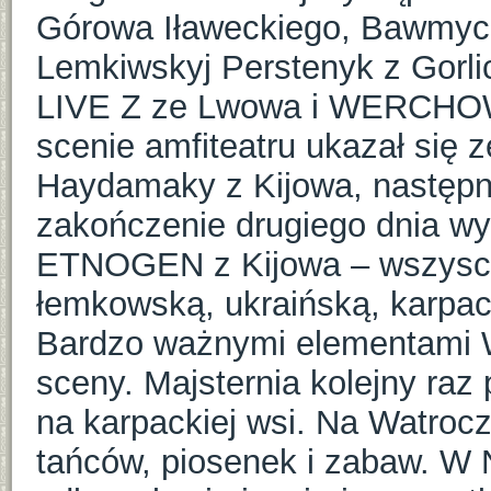
Górowa Iławeckiego, Bawmyci
Lemkiwskyj Perstenyk z Gor
LIVE Z ze Lwowa i WERCHOW
scenie amfiteatru ukazał się 
Haydamaky z Kijowa, następn
zakończenie drugiego dnia wys
ETNOGEN z Kijowa – wszyscy a
łemkowską, ukraińską, karpac
Bardzo ważnymi elementami W
sceny. Majsternia kolejny raz 
na karpackiej wsi. Na Watroc
tańców, piosenek i zabaw. W 