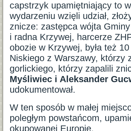
capstrzyk upamiętniający to 
wydarzeniu wzięli udział, złoż
znicze: zastępca wójta Gmin
i radna Krzywej, harcerze ZH
obozie w Krzywej, była też 1
Niskiego z Warszawy, którzy za
gorlickiego, którzy zapalili zni
Myśliwiec i Aleksander Guc
udokumentował.
W ten sposób w małej miejsc
poległym powstańcom, upamię
okupowanej Europie.