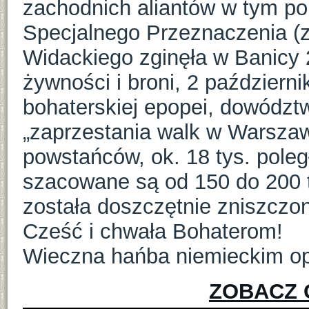
zachodnich aliantów w tym po
Specjalnego Przeznaczenia (z
Widackiego zginęła w Banicy 
żywności i broni, 2 październ
bohaterskiej epopei, dowódz
„zaprzestania walk w Warszawi
powstańców, ok. 18 tys. poległ
szacowane są od 150 do 200 t
została doszczętnie zniszczo
Cześć i chwała Bohaterom!
Wieczna hańba niemieckim o
ZOBACZ 