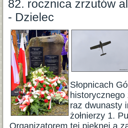
82. rocznica zrzutów a
- Dzielec
Słopnicach Gór
historycznego
raz dwunasty i
żołnierzy 1. P
Organizatorem tej pięknej a z