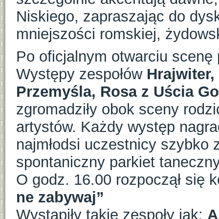
Niskiego, zapraszając do dysk
mniejszości romskiej, żydowski
Po oficjalnym otwarciu scenę 
Występy zespołów
Hrajwiter
Przemyśla, Rosa z Uścia Gor
zgromadziły obok sceny rodzi
artystów. Każdy występ nagr
najmłodsi uczestnicy szybko z
spontaniczny parkiet taneczny
O godz. 16.00 rozpoczął się 
ne zabywaj”
Wystąpiły takie zespoły jak:
A