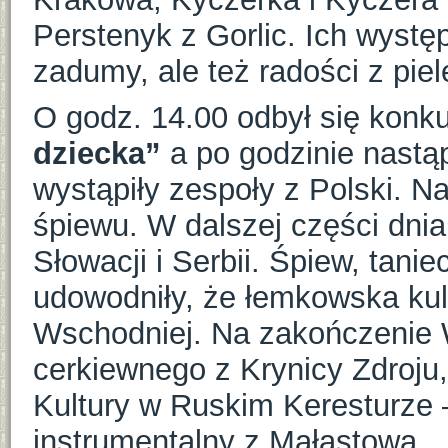
Perstenyk z Gorlic. Ich wystę
zadumy, ale też radości z pi
O godz. 14.00 odbył się konk
dziecka”
a po godzinie nastą
wystąpiły zespoły z Polski. Na
śpiewu. W dalszej części dnia 
Słowacji i Serbii. Śpiew, tanie
udowodniły, że łemkowska kul
Wschodniej. Na zakończenie W
cerkiewnego z Krynicy Zdroju
Kultury w Ruskim Keresturze 
instrumentalny z Małastowa