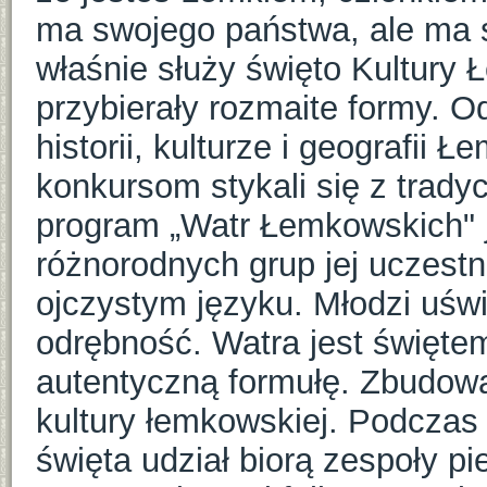
ma swojego państwa, ale ma sw
właśnie służy święto Kultury 
przybierały rozmaite formy. O
historii, kulturze i geografii
konkursom stykali się z trady
program „Watr Łemkowskich" j
różnorodnych grup jej uczes
ojczystym języku. Młodzi uśw
odrębność. Watra jest świętem
autentyczną formułę. Zbudowan
kultury łemkowskiej. Podczas
święta udział biorą zespoły pie