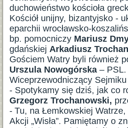
duchowieństwo kościoła greck
Kościół unijny, bizantyjsko - u
eparchii wrocławsko-koszalińs
bp. pomocniczy
Mariusz Dmy
gdańskiej
Arkadiusz Trochan
Gościem Watry byli również p
Urszula Nowogórska
– PSL.
Wiceprzewodniczący Sejmiku W
- Spotykamy się dziś, jak co 
Grzegorz Trochanowski,
prz
- Tu, na Łemkowskiej Watrze,
Akcji „Wisła”. Pamiętamy o 