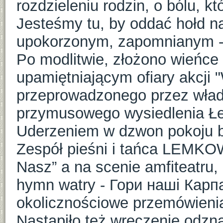
rozdzieleniu rodzin, o bólu, kt
Jesteśmy tu, by oddać hołd 
upokorzonym, zapomnianym -
Po modlitwie, złożono wieńce
upamiętniającym ofiary akcji 
przeprowadzonego przez wład
przymusowego wysiedlenia Łe
Uderzeniem w dzwon pokoju by
Zespół pieśni i tańca LEMKO
Nasz” a na scenie amfiteatru
hymn watry - Гори наші Карп
okolicznościowe przemówieni
Nastąpiło też wręczenie odzn