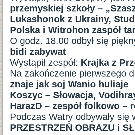
przemyskiej szkoły – „Szas
Lukashonok z Ukrainy, Stude
Polska i Witrohon zaspół ta
O godz. 18.00 odbył się piękn
bidi zabywat
Wystąpił zespół:
Krajka z Pr
Na zakończenie pierwszego dn
znaje jak soj Wanio huliaje
Koszyc – Słowacja, Vodihray
HarazD – zespół folkowo – 
Podczas Watry odbywały się w
PRZESTRZEŃ OBRAZU i SŁ