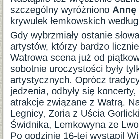
szczególny wyróżniono
Annę
krywulek łemkowskich według t
Gdy wybrzmiały ostanie słowa,
artystów, którzy bardzo liczni
Watrowa scena już od piątkowe
sobotnie uroczystości były ty
artystycznych. Oprócz tradyc
jedzenia, odbyły się koncerty
atrakcje związane z Watrą. Na
Legnicy, Zoria z Uścia Gorlick
Świdnika, Lemkowyna ze Lwow
Po godzinie 16-tej wystąpil W