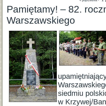
« poprzednia
-
1
Pamiętamy! – 82. rocz
Warszawskiego
upamiętniając
Warszawskiego
siedmiu polsk
w Krzywej/Ban