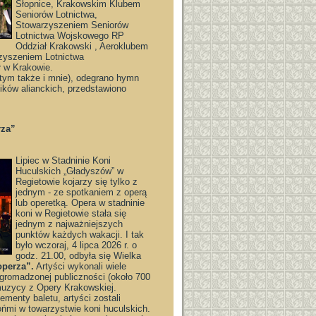
Słopnice, Krakowskim Klubem
Seniorów Lotnictwa,
Stowarzyszeniem Seniorów
Lotnictwa Wojskowego RP
Oddział Krakowski , Aeroklubem
zyszeniem Lotnictwa
 w Krakowie.
tym także i mnie), odegrano hymn
ików alianckich, przedstawiono
rza”
Lipiec w Stadninie Koni
Huculskich „Gładyszów” w
Regietowie kojarzy się tylko z
jednym - ze spotkaniem z operą
lub operetką. Opera w stadninie
koni w Regietowie stała się
jednym z najważniejszych
punktów każdych wakacji. I tak
było wczoraj, 4 lipca 2026 r. o
godz. 21.00, odbyła się Wielka
operza”.
Artyści wykonali wiele
zgromadzonej publiczności (około 700
muzycy z Opery Krakowskiej.
ementy baletu, artyści zostali
ońmi w towarzystwie koni huculskich.