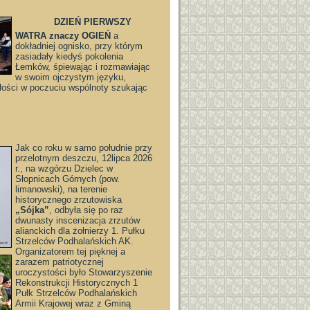
DZIEŃ PIERWSZY
WATRA znaczy OGIEŃ
a
dokładniej ognisko, przy którym
zasiadały kiedyś pokolenia
Łemków, śpiewając i rozmawiając
w swoim ojczystym języku,
łości w poczuciu wspólnoty szukając
Jak co roku w samo południe przy
przelotnym deszczu, 12lipca 2026
r., na wzgórzu Dzielec w
Słopnicach Górnych (pow.
limanowski), na terenie
historycznego zrzutowiska
„Sójka”
, odbyła się po raz
dwunasty inscenizacja zrzutów
alianckich dla żołnierzy 1. Pułku
Strzelców Podhalańskich AK.
Organizatorem tej pięknej a
zarazem patriotycznej
uroczystości było Stowarzyszenie
Rekonstrukcji Historycznych 1
Pułk Strzelców Podhalańskich
Armii Krajowej wraz z Gminą