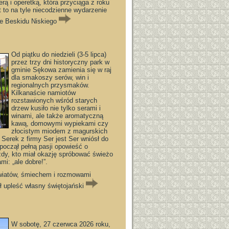
rą i operetką, która przyciąga z roku
t to na tyle niecodzienne wydarzenie
ie Beskidu Niskiego
Od piątku do niedzieli (3-5 lipca)
przez trzy dni historyczny park w
gminie Sękowa zamienia się w raj
dla smakoszy serów, win i
regionalnych przysmaków.
Kilkanaście namiotów
rozstawionych wśród starych
drzew kusiło nie tylko serami i
winami, ale także aromatyczną
kawą, domowymi wypiekami czy
złocistym miodem z magurskich
erek z firmy Ser jest Ser wniósł do
począł pełną pasji opowieść o
dy, kto miał okazję spróbować świeżo
i: „ale dobre!”.
kwiatów, śmiechem i rozmowami
ł upleść własny świętojański
W sobotę, 27 czerwca 2026 roku,