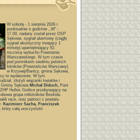
W sobotę - 1 sierpnia 2026 r.
punktualnie o godzinie ,,W” -
17.00, nadany został przez OSP
Sękowa, sygnał alarmowy (ciągły
sygnał akustyczny trwający 1
minutę) upamiętniający 82.
rocznicę wybuchu Powstania
Warszawskiego. W tym czasie
pod pomnikiem siedmiu polskich
lotników (Powstańców Warszawy)
w Krzywej/Banicy, gmina Sękowa,
ący to wydarzenie. W tym
udział, złożyli wiązanki kwiatów i
ta Gminy Sękowa
Michał Diduch,
Pani
e ZHP Hufiec Gorlice przebywający na
osobowa grupa miłośników Beskidu
ili race, oraz patrioci z powiatu
e:
Kazimierz Sacha, Franciszek
,
który całą uroczystość