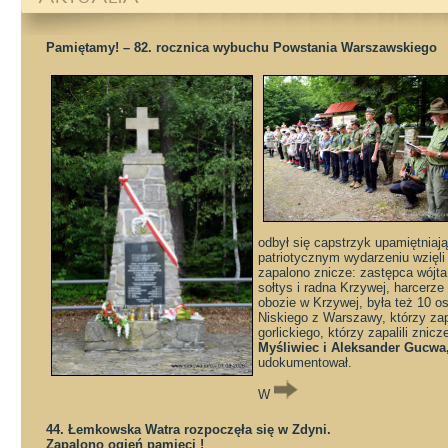
Pamiętamy! – 82. rocznica wybuchu Powstania Warszawskiego
odbył się capstrzyk upamiętniaj
patriotycznym wydarzeniu wzięli 
zapalono znicze: zastępca wój
sołtys i radna Krzywej, harcerz
obozie w Krzywej, była też 10 
Niskiego z Warszawy, którzy zapal
gorlickiego, którzy zapalili znicz
Myśliwiec i Aleksander Gucwa
udokumentował.
W
44. Łemkowska Watra rozpoczęła się w Zdyni.
Zapalono ogień pamięci !