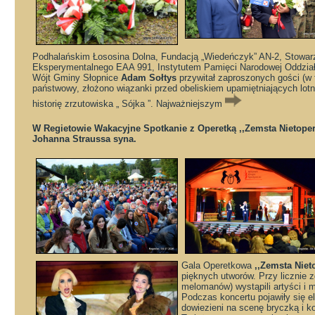
Podhalańskim Łososina Dolna, Fundacją „Wiedeńczyk” AN-2, Stowar
Eksperymentalnego EAA 991, Instytutem Pamięci Narodowej Oddział
Wójt Gminy Słopnice
Adam Sołtys
przywitał zaproszonych gości (w 
państwowy, złożono wiązanki przed obeliskiem upamiętniających lotn
historię zrzutowiska „ Sójka ”. Najważniejszym
W Regietowie Wakacyjne Spotkanie z Operetką ,,Zemsta Nietope
Johanna Straussa syna.
Gala Operetkowa
,,Zemsta Niet
pięknych utworów. Przy licznie 
melomanów) wystąpili artyści i 
Podczas koncertu pojawiły się el
dowiezieni na scenę bryczką i k