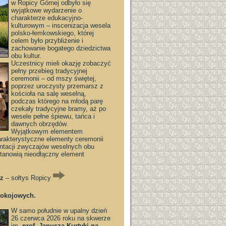
w Ropicy Górnej odbyło się
wyjątkowe wydarzenie o
charakterze edukacyjno-
kulturowym – inscenizacja wesela
polsko-łemkowskiego, której
celem było przybliżenie i
zachowanie bogatego dziedzictwa
obu kultur.
Uczestnicy mieli okazję zobaczyć
pełny przebieg tradycyjnej
ceremonii – od mszy świętej,
poprzez uroczysty przemarsz z
kościoła na salę weselną,
podczas którego na młodą parę
czekały tradycyjne bramy, aż po
wesele pełne śpiewu, tańca i
dawnych obrzędów.
Wyjątkowym elementem
harakterystyczne elementy ceremonii
zentacji zwyczajów weselnych obu
stanowią nieodłączny element
rz
– sołtys Ropicy
Pokojowych.
W samo południe w upalny dzień
26 czerwca 2026 roku na skwerze
im.
prof. Janusza Kurtyki na