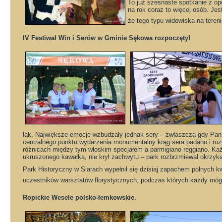
To już szesnaste spotkanie z ope
na rok coraz to więcej osób. Jes
że tego typu widowiska na teren
IV Festiwal Win i Serów w Gminie Sękowa rozpoczęty!
łąk. Największe emocje wzbudzały jednak sery – zwłaszcza gdy Pan S
centralnego punktu wydarzenia monumentalny krąg sera padano i roz
różnicach między tym włoskim specjałem a parmigiano reggiano. Każ
ukruszonego kawałka, nie krył zachwytu – park rozbrzmiewał okrzykam
Park Historyczny w Siarach wypełnił się dzisiaj zapachem polnych 
uczestników warsztatów florystycznych, podczas których każdy móg
Ropickie Wesele polsko-łemkowskie.