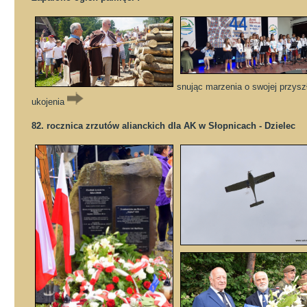
snując marzenia o swojej przysz
ukojenia
82. rocznica zrzutów alianckich dla AK w Słopnicach - Dzielec