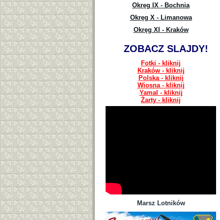
Okręg IX - Bochnia
Okręg X - Limanowa
Okręg XI - Kraków
ZOBACZ SLAJDY!
Fotki - kliknij
Kraków - kliknij
Polska - kliknij
Wiosna - kliknij
Yamal - kliknij
Żarty - kliknij
Marsz Lotników