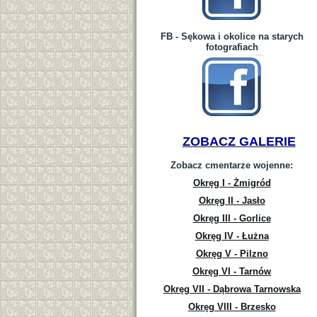
FB - Sękowa i okolice na starych
fotografiach
ZOBACZ GALERIE
Zobacz cmentarze wojenne:
Okręg I - Żmigród
Okręg II - Jasło
Okręg III - Gorlice
Okręg IV - Łużna
Okręg V - Pilzno
Okręg VI - Tarnów
Okręg VII - Dąbrowa Tarnowska
Okręg VIII - Brzesko