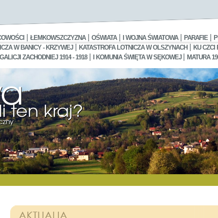
|
|
|
|
|
COWOŚCI
ŁEMKOWSZCZYZNA
OŚWIATA
I WOJNA ŚWIATOWA
PARAFIE
P
|
|
CZA W BANICY - KRZYWEJ
KATASTROFA LOTNICZA W OLSZYNACH
KU CZCI
|
|
LICJI ZACHODNIEJ 1914 - 1918
I KOMUNIA ŚWIĘTA W SĘKOWEJ
MATURA 19