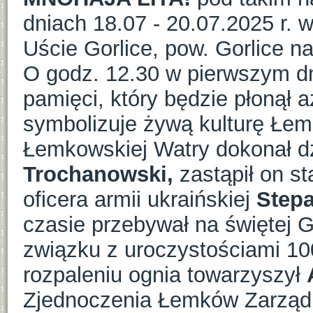
dniach 18.07 - 20.07.2025 r. 
Uście Gorlice, pow. Gorlice n
O godz. 12.30 w pierwszym dn
pamięci, który będzie płonął aż
symbolizuje żywą kulturę Łem
Łemkowskiej Watry dokonał d
Trochanowski,
zastąpił on s
oficera armii ukraińskiej
Step
czasie przebywał na świętej 
związku z uroczystościami 10
rozpaleniu ognia towarzyszył
Zjednoczenia Łemków Zarząd