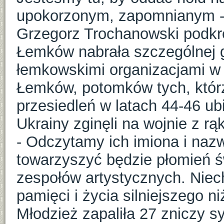
upokorzonym, zapomnianym -
Grzegorz Trochanowski podkre
Łemków nabrała szczególnej g
łemkowskimi organizacjami w U
Łemków, potomków tych, którz
przesiedleń w latach 44-46 ub
Ukrainy zginęli na wojnie z rą
- Odczytamy ich imiona i nazw
towarzyszyć będzie płomień św
zespołów artystycznych. Niec
pamięci i życia silniejszego ni
Młodzież zapaliła 27 zniczy s