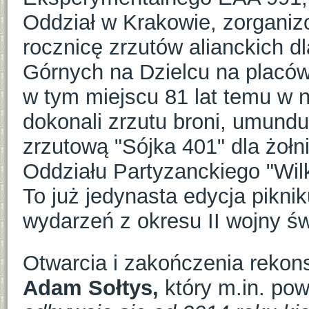
Oddział w Krakowie, zorganizo
rocznicę zrzutów alianckich d
Górnych na Dzielcu na placów
w tym miejscu 81 lat temu w no
dokonali zrzutu broni, umundu
zrzutową "Sójka 401" dla żo
Oddziału Partyzanckiego "Wilk
To już jedynasta edycja pikni
wydarzeń z okresu II wojny św
Otwarcia i zakończenia rekons
Adam Sołtys,
który m.in. pow