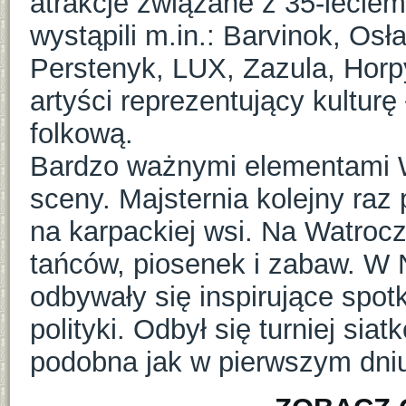
atrakcje związane z 35-lecie
wystąpili m.in.: Barvinok, Os
Perstenyk, LUX, Zazula, Horpy
artyści reprezentujący kultur
folkową.
Bardzo ważnymi elementami W
sceny. Majsternia kolejny raz 
na karpackiej wsi. Na Watroc
tańców, piosenek i zabaw. W 
odbywały się inspirujące spotk
polityki. Odbył się turniej si
podobna jak w pierwszym dni