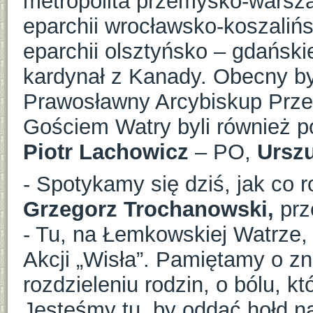
metropolita przemysko-warsz
eparchii wrocławsko-koszalińs
eparchii olsztyńsko – gdański
kardynał z Kanady. Obecny by
Prawosławny Arcybiskup Przem
Gościem Watry byli również p
Piotr Lachowicz
– PO,
Ursz
- Spotykamy się dziś, jak co 
Grzegorz Trochanowski,
prz
- Tu, na Łemkowskiej Watrze,
Akcji „Wisła”. Pamiętamy o 
rozdzieleniu rodzin, o bólu, kt
Jesteśmy tu, by oddać hołd 