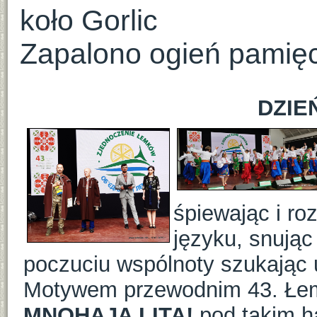
koło Gorlic
Zapalono ogień pamięc
DZIE
śpiewając i r
języku, snując
poczuciu wspólnoty szukając u
Motywem przewodnim 43. Łem
MNOHAJA LITA!
pod takim h