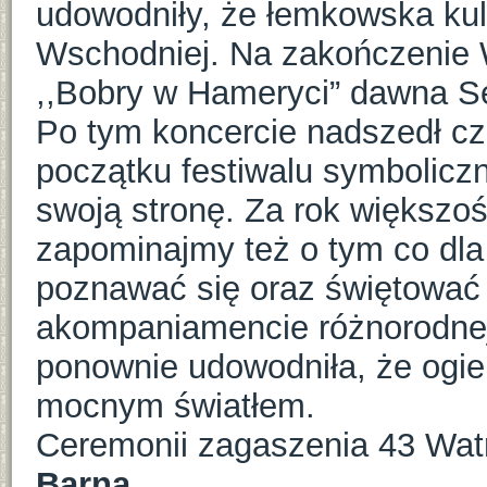
udowodniły, że łemkowska kul
Wschodniej. Na zakończenie W
,,Bobry w Hameryci” dawna 
Po tym koncercie nadszedł cz
początku festiwalu symboliczn
swoją stronę. Za rok większoś
zapominajmy też o tym co dla
poznawać się oraz świętować 
akompaniamencie różnorodne
ponownie udowodniła, że ogień
mocnym światłem.
Ceremonii zagaszenia 43 Watr
Barna