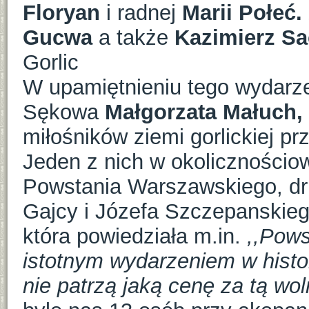
Floryan
i radnej
Marii Połeć.
Gucwa
a także
Kazimierz S
Gorlic
W upamiętnieniu tego wydarze
Sękowa
Małgorzata Małuch,
miłośników ziemi gorlickiej p
Jeden z nich w okolicznościow
Powstania Warszawskiego, dr
Gajcy i Józefa Szczepanskiego
która powiedziała m.in.
,,Pows
istotnym wydarzeniem w histor
nie patrzą jaką cenę za tą wo