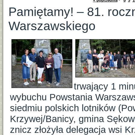
« poprzednia
-
8
9
1
Pamiętamy! – 81. rocz
Warszawskiego
trwający 1 min
wybuchu Powstania Warszaws
siedmiu polskich lotników (
Krzywej/Banicy, gmina Sękow
znicz złożyła delegacja wsi K