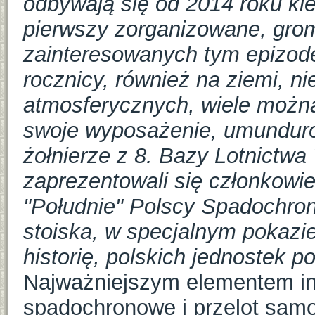
odbywają się od 2014 roku kied
pierwszy zorganizowane, grom
zainteresowanych tym epizodem
rocznicy, również na ziemi, n
atmosferycznych, wiele możn
swoje wyposażenie, umunduro
żołnierze z 8. Bazy Lotnictwa
zaprezentowali się członkowie
"Południe" Polscy Spadochron
stoiska, w specjalnym pokazi
historię, polskich jednostek 
Najważniejszym elementem ins
spadochronowe i przelot samol