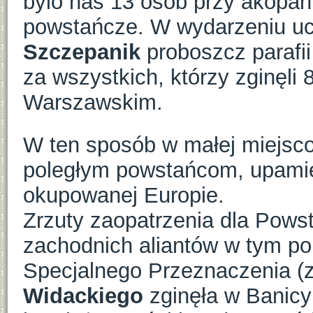
bylo nas 13 osób przy akopan
powstańcze. W wydarzeniu uc
Szczepanik
proboszcz parafi
za wszystkich, którzy zginęli
Warszawskim.
W ten sposób w małej miejsc
poległym powstańcom, upamię
okupowanej Europie.
Zrzuty zaopatrzenia dla Pows
zachodnich aliantów w tym po
Specjalnego Przeznaczenia (z
Widackiego
zginęła w Banicy