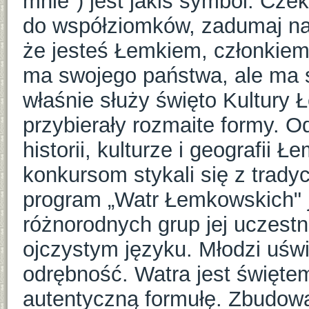
mnie") jest jakiś symbol. Czek
do współziomków, zadumaj na
że jesteś Łemkiem, członkiem 
ma swojego państwa, ale ma sw
właśnie służy święto Kultury 
przybierały rozmaite formy. O
historii, kulturze i geografii
konkursom stykali się z trady
program „Watr Łemkowskich" j
różnorodnych grup jej uczes
ojczystym języku. Młodzi uśw
odrębność. Watra jest świętem
autentyczną formułę. Zbudowan