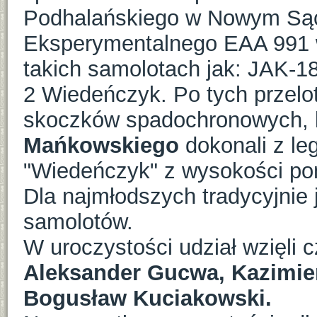
Podhalańskiego w Nowym Sąc
Eksperymentalnego EAA 991 w
takich samolotach jak: JAK
2 Wiedeńczyk. Po tych przelo
skoczków spadochronowych, k
Mańkowskiego
dokonali z l
"Wiedeńczyk" z wysokości pon
Dla najmłodszych tradycyjnie 
samolotów.
W uroczystości udział wzięli
Aleksander Gucwa, Kazimier
Bogusław Kuciakowski.