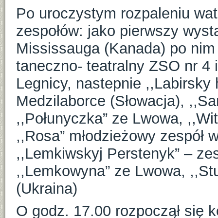
Po uroczystym rozpaleniu watr
zespołów: jako pierwszy wystą
Mississauga (Kanada) po nim w
taneczno- teatralny ZSO nr 4
Legnicy, nastepnie ,,Labirsky 
Medzilaborce (Słowacja), ,,Sa
,,Połunyczka” ze Lwowa, ,,Wit
,,Rosa” młodzieżowy zespół w
,,Lemkiwskyj Perstenyk” – zesp
,,Lemkowyna” ze Lwowa, ,,Stu
(Ukraina)
O godz. 17.00 rozpoczął się 