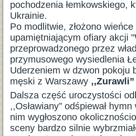
pochodzenia łemkowskiego, kt
Ukrainie.
Po modlitwie, złożono wieńce
upamiętniającym ofiary akcji 
przeprowadzonego przez wład
przymusowego wysiedlenia Łe
Uderzeniem w dzwon pokoju by
męski z Warszawy
,,Zurawli
Dalsza część uroczystości odb
,,Osławiany” odśpiewał hymn 
nim wygłoszono okoliczności
sceny bardzo silnie wybrzmi