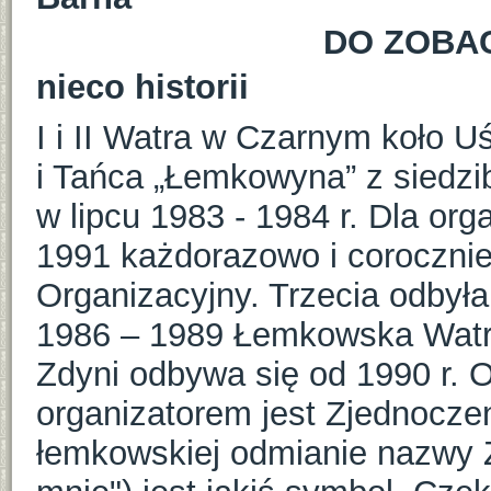
DO ZOBAC
nieco historii
I i II Watra w Czarnym koło U
i Tańca „Łemkowyna” z siedzi
w lipcu 1983 - 1984 r. Dla or
1991 każdorazowo i coroczni
Organizacyjny. Trzecia odbył
1986 – 1989 Łemkowska Watr
Zdyni odbywa się od 1990 r. O
organizatorem jest Zjednocze
łemkowskiej odmianie nazwy 