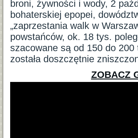
broni, żywności i wody, 2 paź
bohaterskiej epopei, dowódz
„zaprzestania walk w Warszawi
powstańców, ok. 18 tys. poległ
szacowane są od 150 do 200 t
została doszczętnie zniszczo
ZOBACZ G