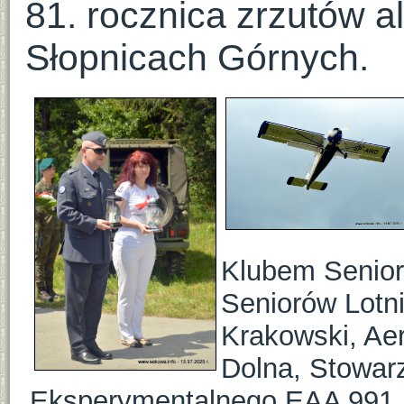
81. rocznica zrzutów al
Słopnicach Górnych.
Klubem Senior
Seniorów Lotn
Krakowski, Ae
Dolna, Stowar
Eksperymentalnego EAA 991, 