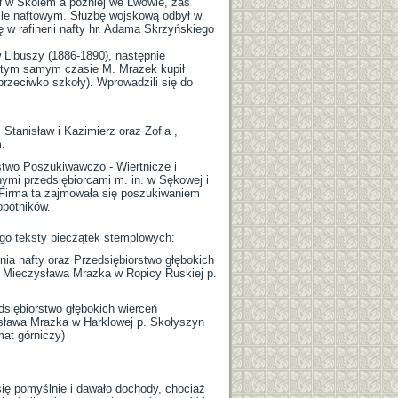
ł w Skolem a później we Lwowie, zaś
śle naftowym. Służbę wojskową odbył w
 w rafinerii nafty hr. Adama Skrzyńskiego
 Libuszy (1886-1890), następnie
w tym samym czasie M. Mrazek kupił
rzeciwko szkoły). Wprowadzili się do
 Stanisław i Kazimierz oraz Zofia ,
.
stwo Poszukiwawczo - Wiertnicze i
nymi przedsiębiorcami m. in. w Sękowej i
. Firma ta zajmowała się poszukiwaniem
obotników.
ego teksty pieczątek stemplowych:
lnia nafty oraz Przedsiębiorstwo głębokich
 Mieczysława Mrazka w Ropicy Ruskiej p.
edsiębiorstwo głębokich wierceń
ława Mrazka w Harklowej p. Skołyszyn
at górniczy)
się pomyślnie i dawało dochody, chociaż