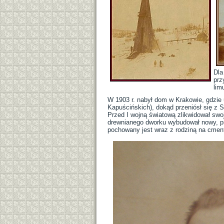
Dla
prz
lim
W 1903 r. nabył dom w Krakowie, gdzie 
Kapuścińskich), dokąd przeniósł się z 
Przed I wojną światową zlikwidował swoj
drewnianego dworku wybudował nowy, pię
pochowany jest wraz z rodziną na cment