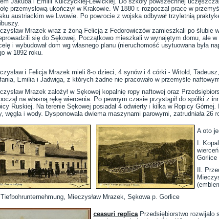
em Jakuba i Emilii Kulczyckiej-Lewickiej. Do szkoły powszechnej uczęszcza
ołę przemysłową ukończył w Krakowie. W 1880 r. rozpoczął pracę w przemy
sku austriackim we Lwowie. Po powrocie z wojska odbywał trzyletnią praktykę
ibuszy.
czysław Mrazek wraz z żoną Felicją z Fedorowiczów zamieszkali po ślubie w
eprowadzili się do Sękowej. Początkowo mieszkali w wynajętym domu, ale 
celę i wybudował dom wg własnego planu (nieruchomość usytuowana była nap
go w 1892 roku.
czysław i Felicja Mrazek mieli 8-o dzieci, 4 synów i 4 córki - Witold, Tadeusz,
fania, Emilia i Jadwiga, z których żadne nie pracowało w przemyśle naftowym
czysław Mrazek założył w Sękowej kopalnię ropy naftowej oraz Przedsiębior
począł na własną rękę wiercenia. Po pewnym czasie przystąpił do spółki z in
icy Ruskiej. Na terenie Sękowej posiadał 4 odwierty i kilka w Ropicy Górnej
y, węgla i wody. Dysponowała dwiema maszynami parowymi, zatrudniała 26 r
A oto j
I. Kopa
wierceń
Gorlice
II. Prz
Mieczys
(emblem
ń, Tiefbohrunternehmung, Mieczysław Mrazek, Sękowa p. Gorlice
ceasuri replica
Przedsiębiorstwo rozwijało 