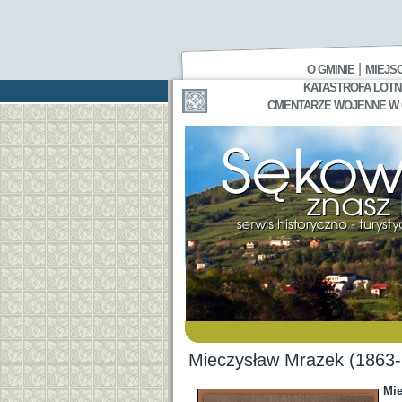
|
O GMINIE
MIEJS
KATASTROFA LOTNI
CMENTARZE WOJENNE W GA
Mieczysław Mrazek (1863-1
Mie