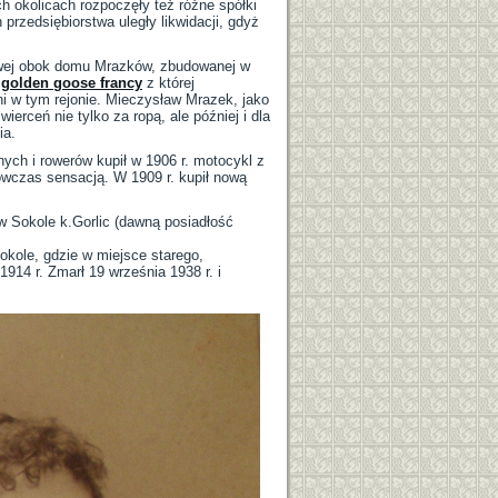
ch okolicach rozpoczęły też różne spółki
 przedsiębiorstwa uległy likwidacji, gdyż
owej obok domu Mrazków, zbudowanej w
,
golden goose francy
z której
i w tym rejonie. Mieczysław Mrazek, jako
ierceń nie tylko za ropą, ale później i dla
ia.
ych i rowerów kupił w 1906 r. motocykl z
ówczas sensacją. W 1909 r. kupił nową
 w Sokole k.Gorlic (dawną posiadłość
okole, gdzie w miejsce starego,
914 r. Zmarł 19 września 1938 r. i