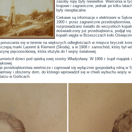
zasoby ropy były niewielkie. Wiercenia w ty
krajowe i zagraniczne, jednak po kilku latach
były nieopłacalne.
Ciekawe są informacje o elektrowni w Sęk
1900 r. przez zagraniczne przedsiębiorstwa
rozprowadzano światło do wszystkich kopaln
doświadczony już przedsiębiorca, podjął się w
kopalń węgla w Brzeszczach koło Oświęcim
 poruszania się w terenie na większych odległościach w miejsce bryczek konn
yczepą marki Laurent & Klement (Skoda), a w 1908 r. samochód, który był w
uzynę pięcioosobową, która służyła do I wojny światowej.
umieścił dzieci pod opieką swej siostry Władysławy. W 1906 r. kupił majątek
Sękowej.
e przedsiębiorstwa wiertnicze i zajmował się wyłącznie gospodarką rolną w S
trowy i obszerny dom, do którego wprowadził się w chwili wybuchu wojny w 1
arzu w Gorlicach.