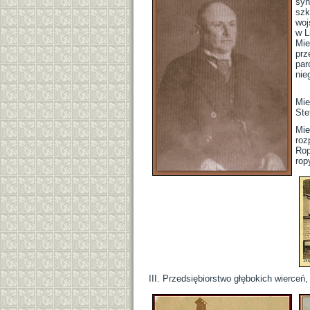
syn
szk
woj
w L
Mie
prz
par
nie
Mie
Ste
Mie
roz
Rop
rop
III. Przedsiębiorstwo głębokich wierce