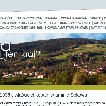
|
|
|
|
|
COWOŚCI
ŁEMKOWSZCZYZNA
OŚWIATA
I WOJNA ŚWIATOWA
PARAFIE
P
|
|
CZA W BANICY - KRZYWEJ
KATASTROFA LOTNICZA W OLSZYNACH
KU CZCI
|
|
LICJI ZACHODNIEJ 1914 - 1918
I KOMUNIA ŚWIĘTA W SĘKOWEJ
MATURA 19
938), właściciel kopalń w gminie Sękowa
czysław Mrazek
urodził się 12 lutego 1863 r. w Skolem (dziś miasteczko na