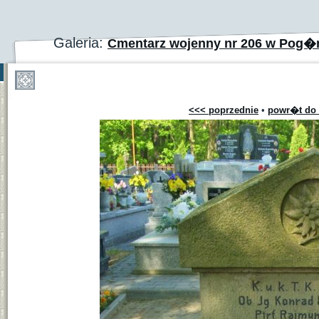
Galeria:
Cmentarz wojenny nr 206 w Pog�r
<<< poprzednie
•
powr�t do 