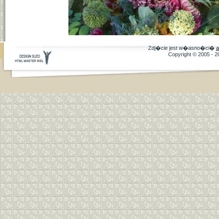
Zdj�cie jest w�asno�ci�
a
Copyright © 2005 - 