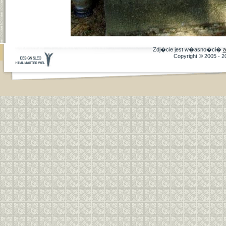
Zdj�cie jest w�asno�ci�
a
Copyright © 2005 - 