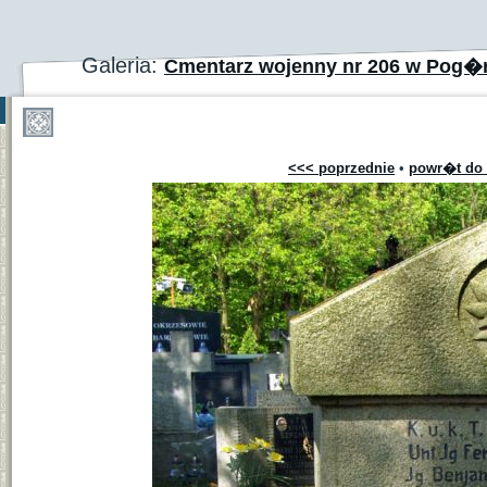
Galeria:
Cmentarz wojenny nr 206 w Pog�r
<<< poprzednie
•
powr�t do 