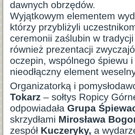
dawnych obrzędów.
Wyjątkowym elementem wydar
którzy przybliżyli uczestnik
ceremonii zaślubin w tradycji
również prezentacji zwyczaj
oczepin, wspólnego śpiewu i
nieodłączny element weselny
Organizatorką i pomysłodaw
Tokarz
– sołtys Ropicy Górne
odpowiadała
Grupa Śpiewa
skrzydłami
Mirosława Bogon
zespół
Kuczeryky,
a wydarze