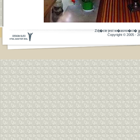
Zdj�cie jest w�asno�ci�
a
Copyright © 2005 - 