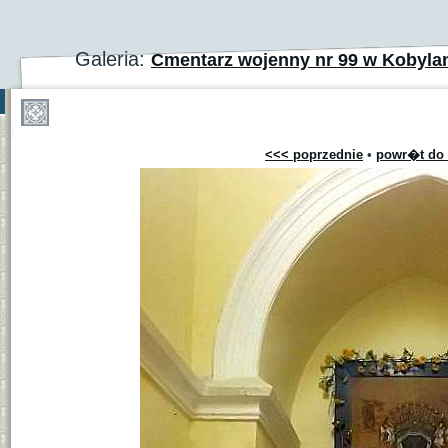
Galeria:
Cmentarz wojenny nr 99 w Kobyla
<<< poprzednie
•
powr�t do 