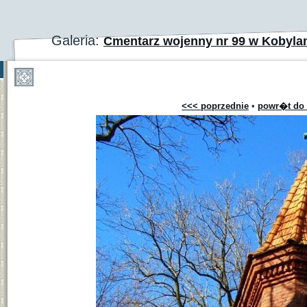
Galeria:
Cmentarz wojenny nr 99 w Kobyla
<<< poprzednie
•
powr�t do 