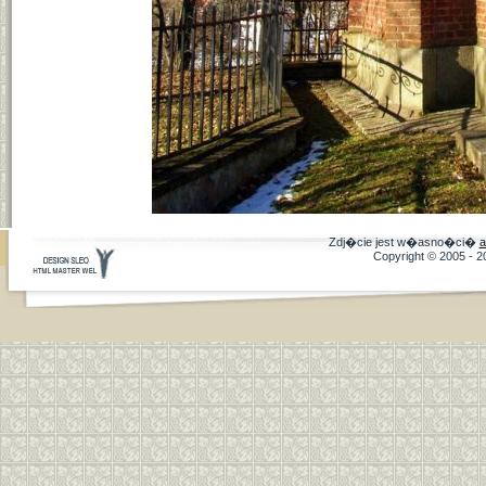
Zdj�cie jest w�asno�ci�
a
Copyright © 2005 - 