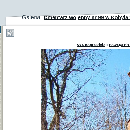
Galeria:
Cmentarz wojenny nr 99 w Kobyla
<<< poprzednie
•
powr�t do 