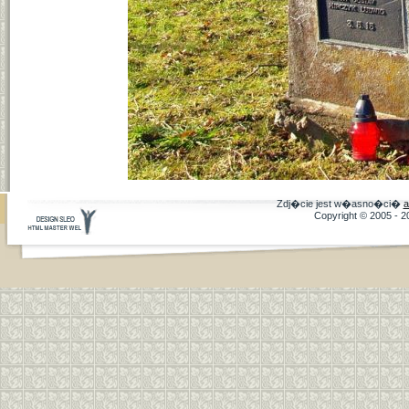
Zdj�cie jest w�asno�ci�
a
Copyright © 2005 - 