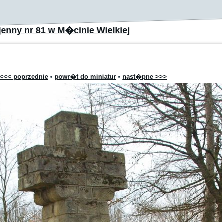
enny nr 81 w M�cinie Wielkiej
<<< poprzednie
•
powr�t do miniatur
•
nast�pne >>>