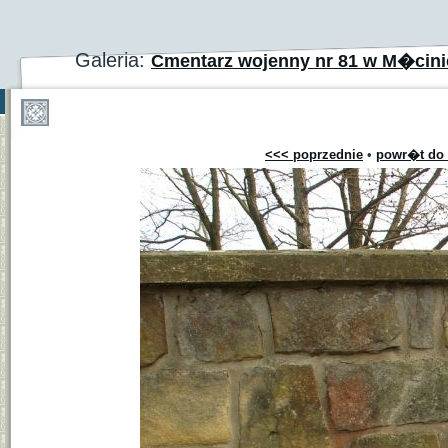
Galeria:
Cmentarz wojenny nr 81 w M�cinie
<<< poprzednie
•
powr�t do 