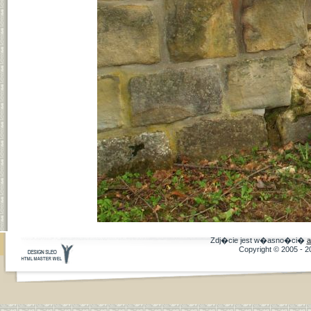
Zdj�cie jest w�asno�ci�
a
Copyright © 2005 - 