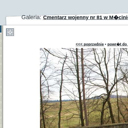
Galeria:
Cmentarz wojenny nr 81 w M�cinie
<<< poprzednie
•
powr�t do 