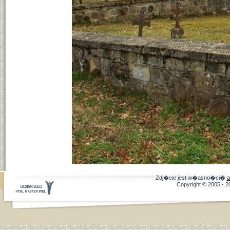
Zdj�cie jest w�asno�ci�
a
Copyright © 2005 - 