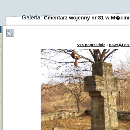
Galeria:
Cmentarz wojenny nr 81 w M�cinie
<<< poprzednie
•
powr�t do 