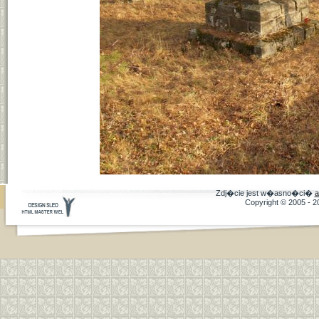
Zdj�cie jest w�asno�ci�
a
Copyright © 2005 - 