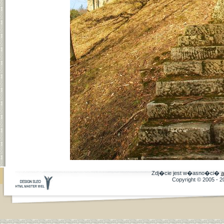
Zdj�cie jest w�asno�ci�
a
Copyright © 2005 - 