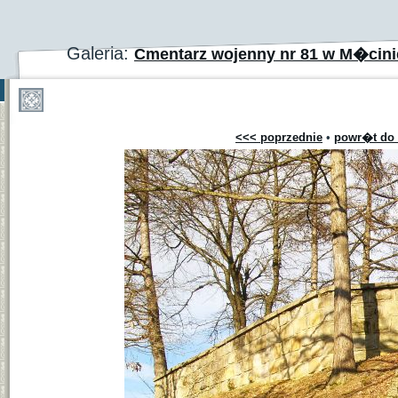
Galeria:
Cmentarz wojenny nr 81 w M�cinie
<<< poprzednie
•
powr�t do 