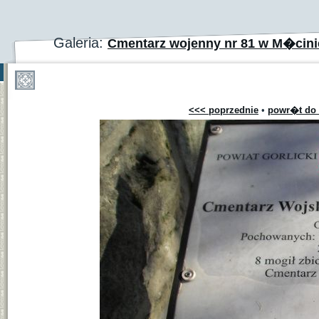
Galeria:
Cmentarz wojenny nr 81 w M�cinie
<<< poprzednie
•
powr�t do 