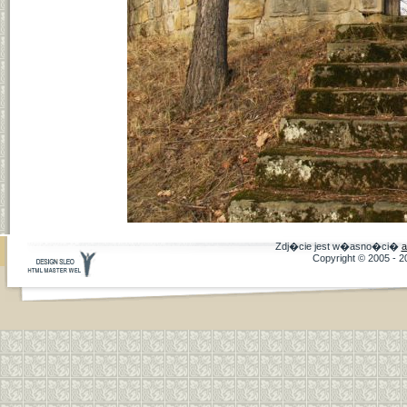
Zdj�cie jest w�asno�ci�
a
Copyright © 2005 - 