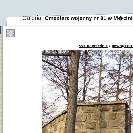
Galeria:
Cmentarz wojenny nr 81 w M�cinie
<<< poprzednie
•
powr�t do 