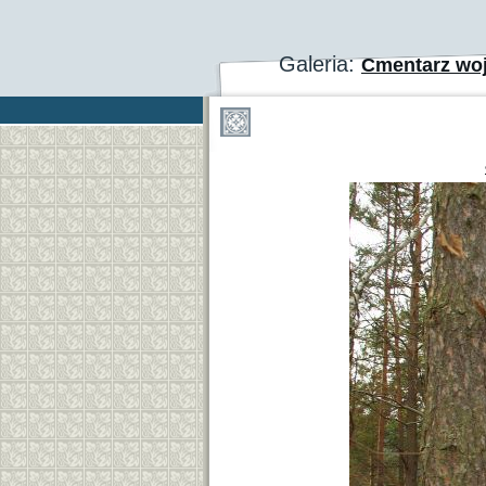
Galeria:
Cmentarz woj