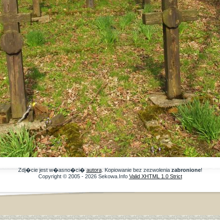
Zdj�cie jest w�asno�ci�
autora
. Kopiowanie bez zezwolenia
zabronione
!
Copyright © 2005 - 2026 Sekowa.Info
Valid XHTML 1.0 Strict