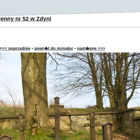
enny nr 52 w Zdyni
<<< poprzednie
•
powr�t do miniatur
•
nast�pne >>>