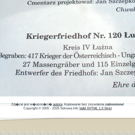
Zdj�cie jest w�asno�ci�
autora
. Kopiowanie bez zezwolenia
zabronione
!
Copyright © 2005 - 2026 Sekowa.Info
Valid XHTML 1.0 Strict