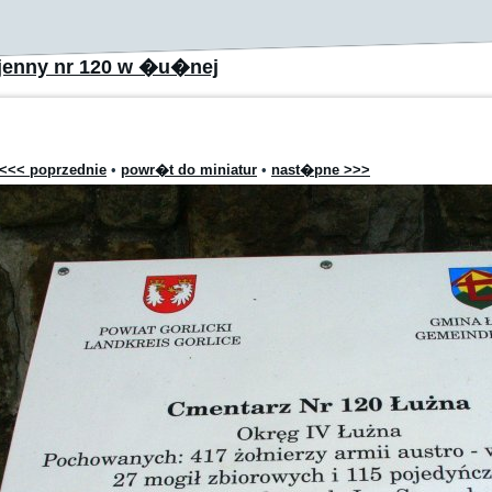
jenny nr 120 w �u�nej
<<< poprzednie
•
powr�t do miniatur
•
nast�pne >>>