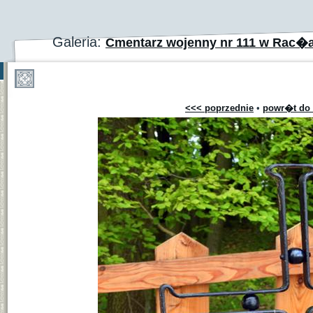
Galeria:
Cmentarz wojenny nr 111 w Rac�
<<< poprzednie
•
powr�t do 