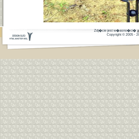
Zdj�cie jest w�asno�ci�
a
Copyright © 2005 - 