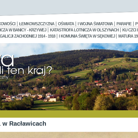
|
|
|
|
|
COWOŚCI
ŁEMKOWSZCZYZNA
OŚWIATA
I WOJNA ŚWIATOWA
PARAFIE
P
|
|
CZA W BANICY - KRZYWEJ
KATASTROFA LOTNICZA W OLSZYNACH
KU CZCI
|
|
LICJI ZACHODNIEJ 1914 - 1918
I KOMUNIA ŚWIĘTA W SĘKOWEJ
MATURA 19
1 w Racławicach