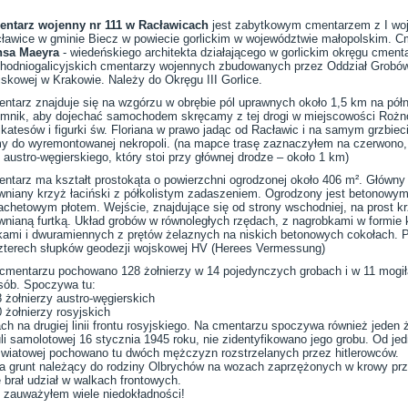
ntarz wojenny nr 111 w Racławicach
jest zabytkowym cmentarzem z I wojn
ławice w gminie Biecz w powiecie gorlickim w województwie małopolskim. C
nsa Maeyra
- wiedeńskiego architekta działającego w gorlickim okręgu cmen
hodniogalicyjskich cmentarzy wojennych zbudowanych przez Oddział Grobó
skowej w Krakowie. Należy do Okręgu III Gorlice.
ntarz znajduje się na wzgórzu w obrębie pól uprawnych około 1,5 km na półn
mnik, aby dojechać samochodem skręcamy z tej drogi w miejscowości Roż
ikatesów i figurki św. Floriana w prawo jadąc od Racławic i na samym grzbie
y do wyremontowanej nekropoli. (na mapce trasę zaznaczyłem na czerwono, z
austro-węgierskiego, który stoi przy głównej drodze – około 1 km)
ntarz ma kształt prostokąta o powierzchni ogrodzonej około 406 m². Główn
wniany krzyż łaciński z półkolistym zadaszeniem. Ogrodzony jest betonowy
achetowym płotem. Wejście, znajdujące się od strony wschodniej, na prost k
wnianą furtką. Układ grobów w równoległych rzędach, z nagrobkami w formie 
kami i dwuramiennych z prętów żelaznych na niskich betonowych cokołach. P
zterech słupków geodezji wojskowej HV (Herees Vermessung)
cmentarzu pochowano 128 żołnierzy w 14 pojedynczych grobach i w 11 mogił
sób. Spoczywa tu:
8 żołnierzy austro-węgierskich
0 żołnierzy rosyjskich
h na drugiej linii frontu rosyjskiego. Na cmentarzu spoczywa również jeden ż
kuli samolotowej 16 stycznia 1945 roku, nie zidentyfikowano jego grobu. Od 
 światowej pochowano tu dwóch mężczyzn rozstrzelanych przez hitlerowców.
 na grunt należący do rodziny Olbrychów na wozach zaprzężonych w krowy pr
 brał udział w walkach frontowych.
, zauważyłem wiele niedokładności!