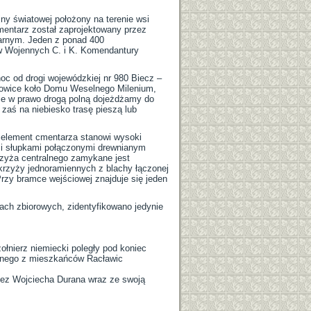
y światowej położony na terenie wsi
mentarz został zaprojektowany przez
tarnym. Jeden z ponad 400
w Wojennych C. i K. Komendantury
oc od drogi wojewódzkiej nr 980 Biecz –
nowice koło Domu Weselnego Milenium,
cie w prawo drogą polną dojeżdżamy do
aś na niebiesko trasę pieszą lub
y element cmentarza stanowi wysoki
mi słupkami połączonymi drewnianym
rzyża centralnego zamykane jest
krzyży jednoramiennych z blachy łączonej
rzy bramce wejściowej znajduje się jeden
ach zbiorowych, zidentyfikowano jedynie
ołnierz niemiecki poległy pod koniec
jednego z mieszkańców Racławic
zez Wojciecha Durana wraz ze swoją