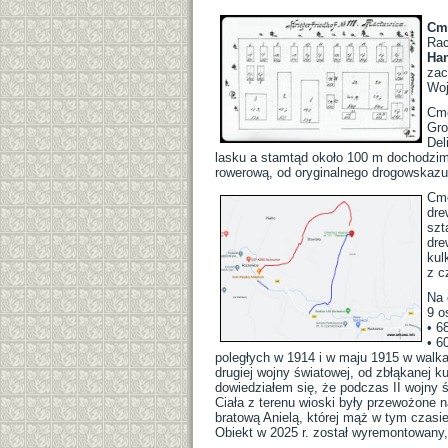
Cme
Rac
Ha
zac
Woj
Cme
Gro
Del
lasku a stamtąd około 100 m dochodzim
rowerową, od oryginalnego drogowskazu 
Cme
dre
szt
dre
kul
z c
Na 
9 o
• 6
• 6
poległych w 1914 i w maju 1915 w walkac
drugiej wojny światowej, od zbłąkanej 
dowiedziałem się, że podczas II wojny
Ciała z terenu wioski były przewożone
bratową Anielą, której mąż w tym czasie
Obiekt w 2025 r. został wyremontowany