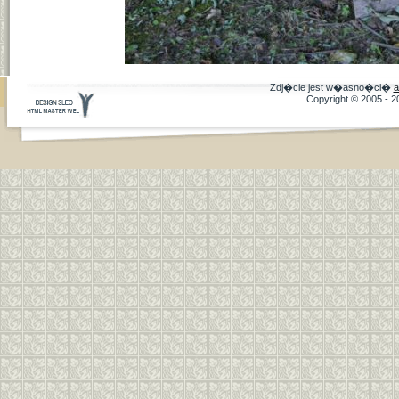
Zdj�cie jest w�asno�ci�
a
Copyright © 2005 - 