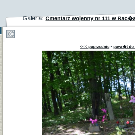
Galeria:
Cmentarz wojenny nr 111 w Rac�
<<< poprzednie
•
powr�t do 