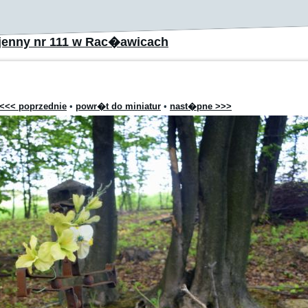
jenny nr 111 w Rac�awicach
<<< poprzednie
•
powr�t do miniatur
•
nast�pne >>>