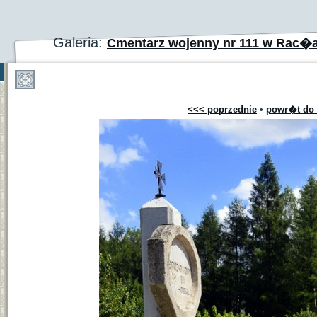
Galeria:
Cmentarz wojenny nr 111 w Rac�
<<< poprzednie
•
powr�t do 