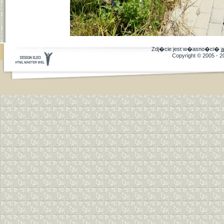
Zdj�cie jest w�asno�ci�
a
Copyright © 2005 - 