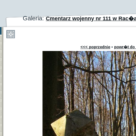
Galeria:
Cmentarz wojenny nr 111 w Rac�
<<< poprzednie
•
powr�t do 