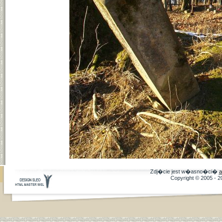
Zdj�cie jest w�asno�ci�
a
Copyright © 2005 - 