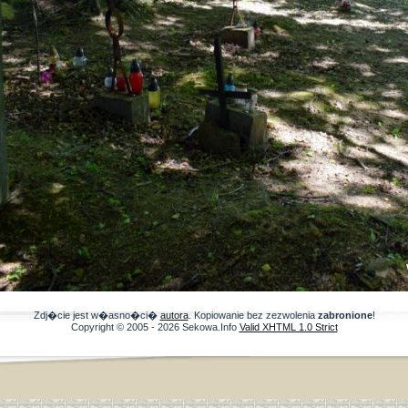
Zdj�cie jest w�asno�ci�
autora
. Kopiowanie bez zezwolenia
zabronione
!
Copyright © 2005 - 2026 Sekowa.Info
Valid XHTML 1.0 Strict