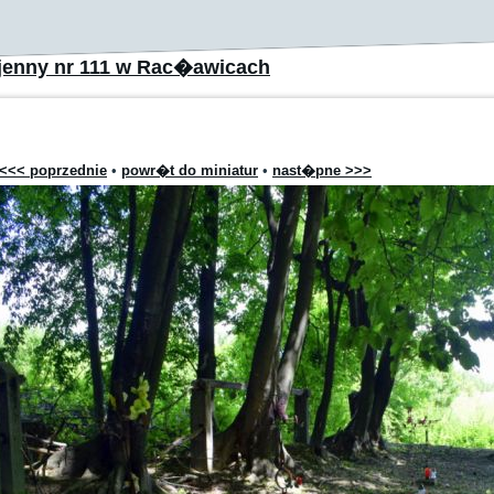
jenny nr 111 w Rac�awicach
<<< poprzednie
•
powr�t do miniatur
•
nast�pne >>>