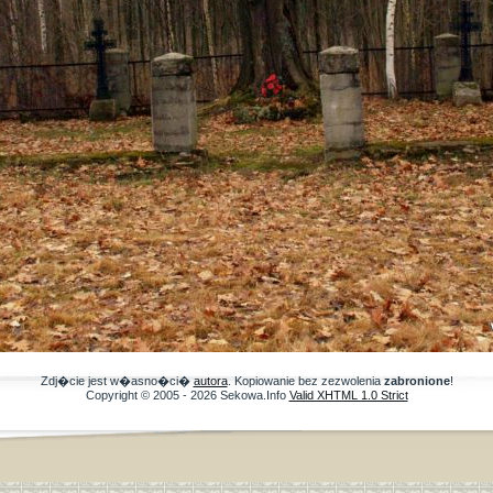
Zdj�cie jest w�asno�ci�
autora
. Kopiowanie bez zezwolenia
zabronione
!
Copyright © 2005 - 2026 Sekowa.Info
Valid XHTML 1.0 Strict