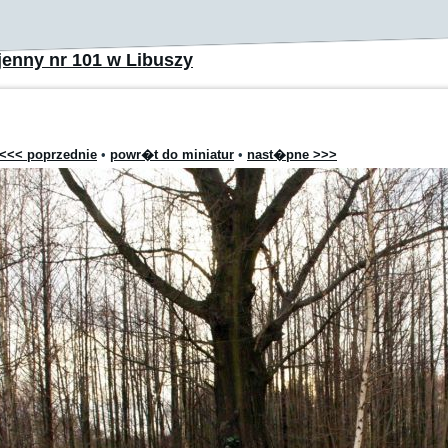
enny nr 101 w Libuszy
<<< poprzednie
•
powr�t do miniatur
•
nast�pne >>>