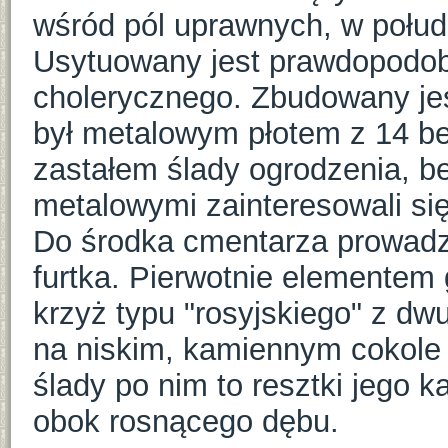
wśród pól uprawnych, w połudn
Usytuowany jest prawdopodob
cholerycznego. Zbudowany jes
był metalowym płotem z 14 be
zastałem ślady ogrodzenia, b
metalowymi zainteresowali się
Do środka cmentarza prowadz
furtka. Pierwotnie elementem
krzyż typu "rosyjskiego" z 
na niskim, kamiennym cokole – 
ślady po nim to resztki jego
obok rosnącego dębu.