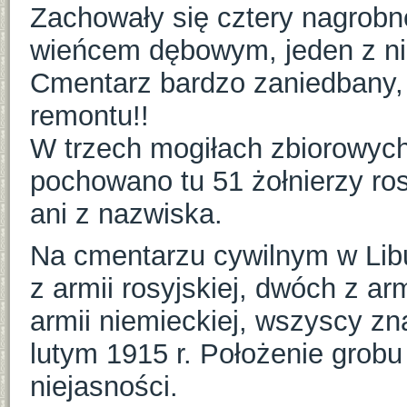
Zachowały się cztery nagrobne
wieńcem dębowym, jeden z nic
Cmentarz bardzo zaniedbany
remontu!!
W trzech mogiłach zbiorowych
pochowano tu 51 żołnierzy ros
ani z nazwiska.
Na cmentarzu cywilnym w Libu
z armii rosyjskiej, dwóch z arm
armii niemieckiej, wszyscy zna
lutym 1915 r. Położenie grobu 
niejasności.