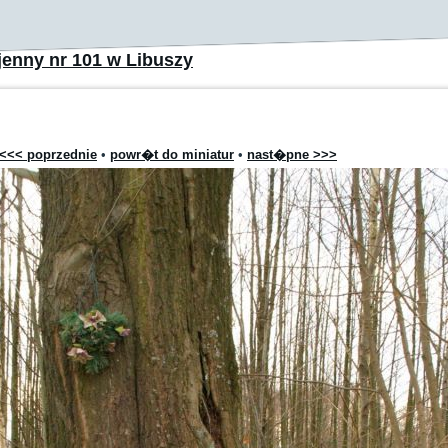
enny nr 101 w Libuszy
<<< poprzednie
•
powr�t do miniatur
•
nast�pne >>>