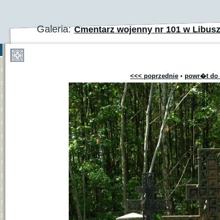
Galeria:
Cmentarz wojenny nr 101 w Libus
<<< poprzednie
•
powr�t do 