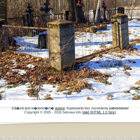
Zdj�cie jest w�asno�ci�
autora
. Kopiowanie bez zezwolenia
zabronione
!
Copyright © 2005 - 2026 Sekowa.Info
Valid XHTML 1.0 Strict