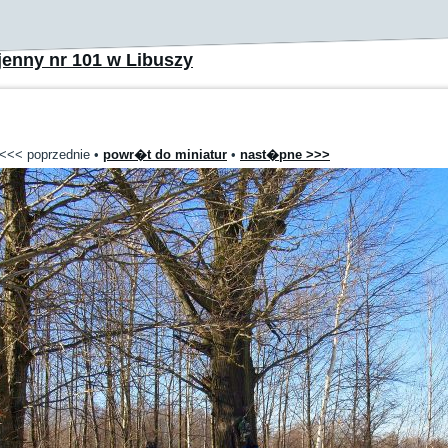
enny nr 101 w Libuszy
<<< poprzednie
•
powr�t do miniatur
•
nast�pne >>>