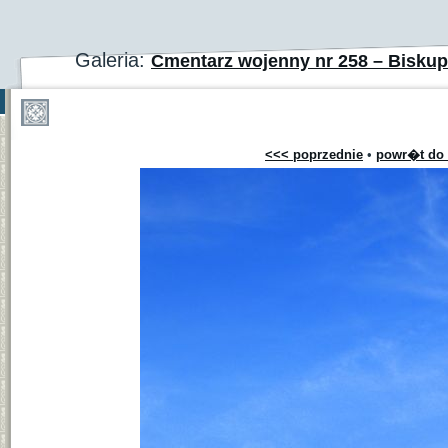
Galeria:
Cmentarz wojenny nr 258 – Bisku
<<< poprzednie
•
powr�t do 