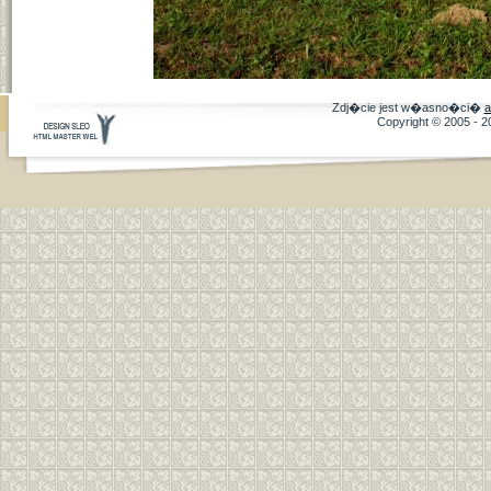
Zdj�cie jest w�asno�ci�
a
Copyright © 2005 - 