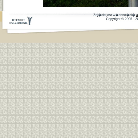
Zdj�cie jest w�asno�ci�
a
Copyright © 2005 - 