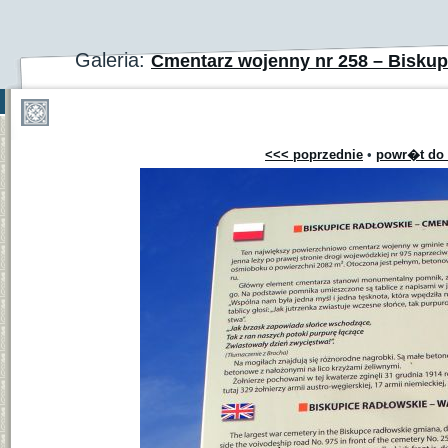
Galeria:
Cmentarz wojenny nr 258 – Bisku
<<< poprzednie
•
powr�t do 