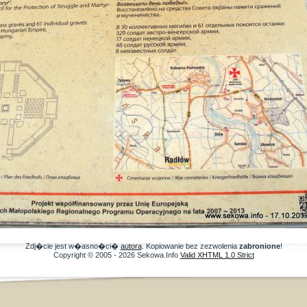
Zdj�cie jest w�asno�ci�
autora
. Kopiowanie bez zezwolenia
zabronione
!
Copyright © 2005 - 2026 Sekowa.Info
Valid XHTML 1.0 Strict