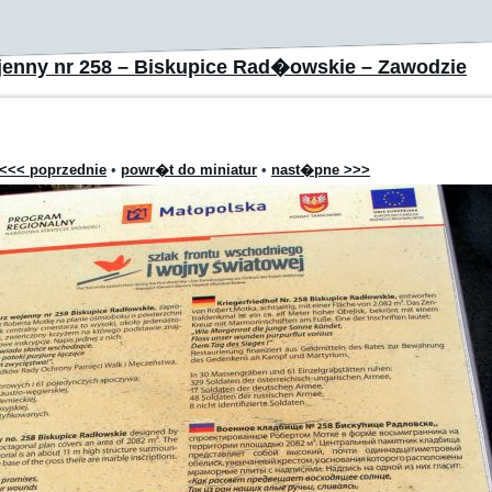
enny nr 258 – Biskupice Rad�owskie – Zawodzie
<<< poprzednie
•
powr�t do miniatur
•
nast�pne >>>