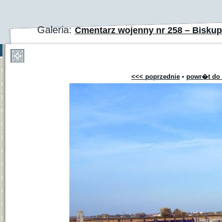
Galeria:
Cmentarz wojenny nr 258 – Bisku
<<< poprzednie
•
powr�t do 