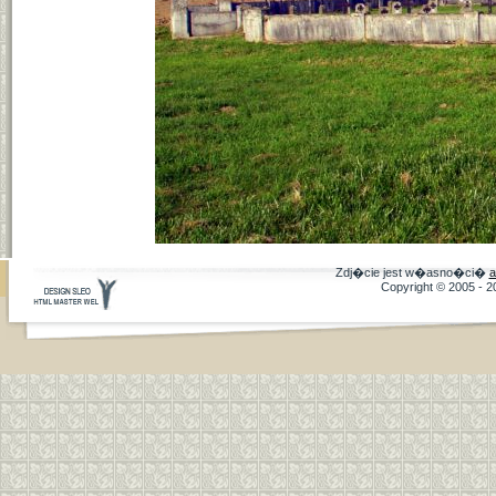
Zdj�cie jest w�asno�ci�
a
Copyright © 2005 - 