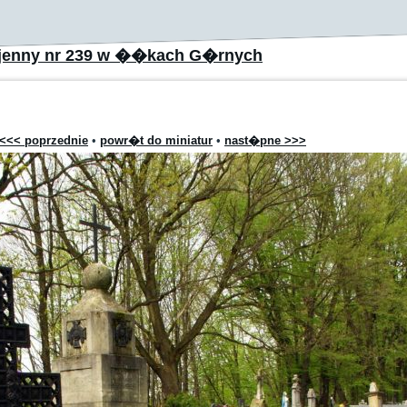
jenny nr 239 w ��kach G�rnych
<<< poprzednie
•
powr�t do miniatur
•
nast�pne >>>