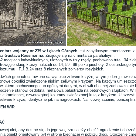
ntarz wojenny nr 239 w Łękach Górnych
jest zabytkowym cmentarzem z I
ez
Gustava Rossmanna
. Znajduje się na cmentarzu parafialnym.
2 mogiłach indywidualnych, ułożonych w trzy rzędy, pochowano tutaj: 34 zide
trowęgierskiej, którzy należeli do 14, 59 i 89 pułku piechoty, 2 cesarskiego ty
dszturmu , F.J.B.24 oraz 8 nieznanych żołnierzy rosyjskich.
dwóch grobach ustawione są wysokie żeliwne krzyże, w tym jeden „prawosław
onowe cokoliki zwieńczone niskim żeliwnym krzyżem. Na każdym umieszczon
wiskiem pochowanego lub ogólnymi danymi, w chwili obecnej zachowało się k
odzenie stanowi ozdobna, metalowa balustrada na betonowych słupkach. W li
mie kamiennej, czworokątnej kolumny zwieńczonej kulą z krzyżem. U szczyt
żeliwne krzyże, identyczne jak na nagrobkach. Na licowej ścianie, poniżej krz
LEN WIR
AĆ
wnej alei, aby dostać się do jego wnętrza należy obejść ogrodzenie i dotrzeć 
a obiekt orientowany był w stronę biegnącej w pobliżu drogi. Otoczenie cme