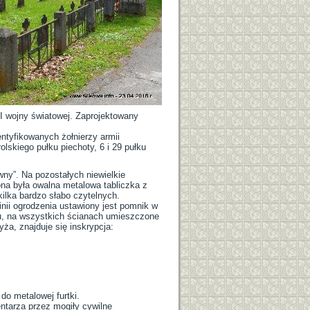
 wojny światowej. Zaprojektowany
ntyfikowanych żołnierzy armii
rolskiego pułku piechoty, 6 i 29 pułku
ny”. Na pozostałych niewielkie
a była owalna metalowa tabliczka z
ilka bardzo słabo czytelnych.
nii ogrodzenia ustawiony jest pomnik w
u, na wszystkich ścianach umieszczone
yża, znajduje się inskrypcja:
do metalowej furtki.
ntarza przez mogiły cywilne