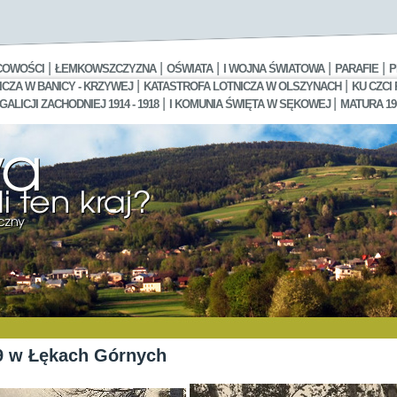
|
|
|
|
|
COWOŚCI
ŁEMKOWSZCZYZNA
OŚWIATA
I WOJNA ŚWIATOWA
PARAFIE
P
|
|
CZA W BANICY - KRZYWEJ
KATASTROFA LOTNICZA W OLSZYNACH
KU CZCI
|
|
LICJI ZACHODNIEJ 1914 - 1918
I KOMUNIA ŚWIĘTA W SĘKOWEJ
MATURA 19
9 w Łękach Górnych