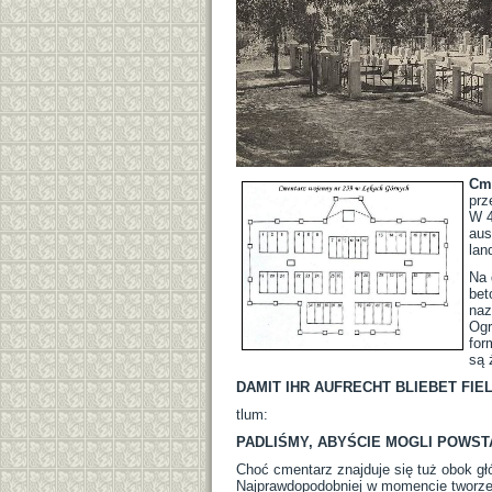
Cme
prz
W 4
aus
lan
Na 
bet
naz
Ogr
for
są 
DAMIT IHR AUFRECHT BLIEBET FIE
tlum:
PADLIŚMY, ABYŚCIE MOGLI POWST
Choć cmentarz znajduje się tuż obok głó
Najprawdopodobniej w momencie tworzeni