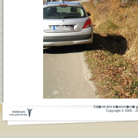
Zdj�cie jest w�asno�ci�
a
Copyright © 2005 - 