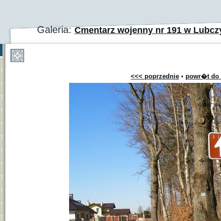
Galeria:
Cmentarz wojenny nr 191 w Lubc
<<< poprzednie
•
powr�t do 