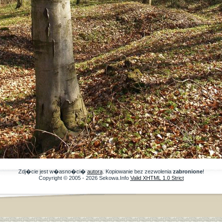
Zdj�cie jest w�asno�ci�
autora
. Kopiowanie bez zezwolenia
zabronione
!
Copyright © 2005 - 2026 Sekowa.Info
Valid XHTML 1.0 Strict