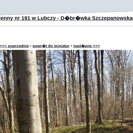
jenny nr 191 w Lubczy - D�br�wka Szczepanowska
<<< poprzednie
•
powr�t do miniatur
•
nast�pne >>>