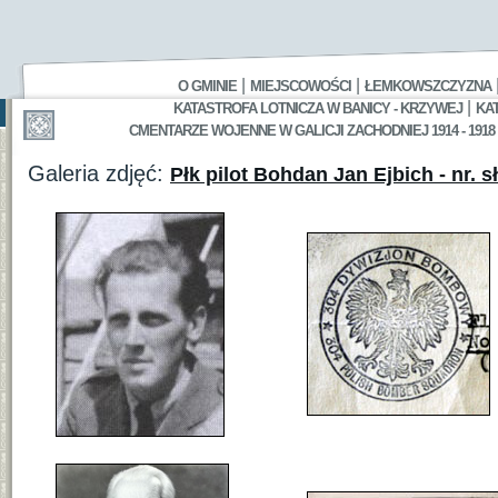
|
|
O GMINIE
MIEJSCOWOŚCI
ŁEMKOWSZCZYZNA
|
KATASTROFA LOTNICZA W BANICY - KRZYWEJ
KA
CMENTARZE WOJENNE W GALICJI ZACHODNIEJ 1914 - 1918
Galeria zdjęć:
Płk pilot Bohdan Jan Ejbich - nr. sł