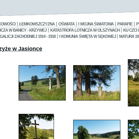
|
|
|
|
|
COWOŚCI
ŁEMKOWSZCZYZNA
OŚWIATA
I WOJNA ŚWIATOWA
PARAFIE
P
|
|
CZA W BANICY - KRZYWEJ
KATASTROFA LOTNICZA W OLSZYNACH
KU CZCI
|
|
LICJI ZACHODNIEJ 1914 - 1918
I KOMUNIA ŚWIĘTA W SĘKOWEJ
MATURA 19
rzyże w Jasionce