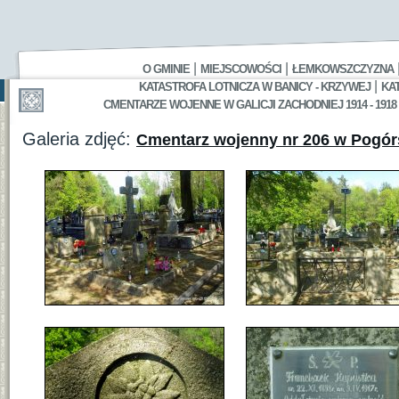
|
|
O GMINIE
MIEJSCOWOŚCI
ŁEMKOWSZCZYZNA
|
KATASTROFA LOTNICZA W BANICY - KRZYWEJ
KA
CMENTARZE WOJENNE W GALICJI ZACHODNIEJ 1914 - 1918
Galeria zdjęć:
Cmentarz wojenny nr 206 w Pogórs