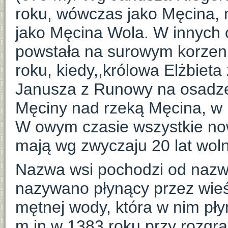
roku, wówczas jako Męcina, 
jako Męcina Wola. W innych 
powstała na surowym korzeni
roku, kiedy,,królowa Elżbiet
Janusza z Runowy na osadze
Męciny nad rzeką Męcina, w l
W owym czasie wszystkie now
mają wg zwyczaju 20 lat wolni
Nazwa wsi pochodzi od nazwy
nazywano płynący przez wie
mętnej wody, która w nim pły
m.in.w 1383 roku przy rozgra