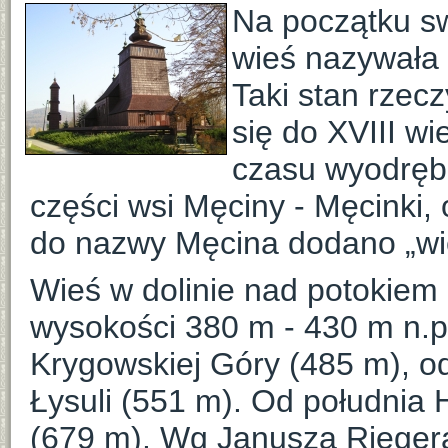
Na początku sw
wieś nazywała
Taki stan rzec
się do XVIII wie
czasu wyodrębn
części wsi Męciny - Męcinki
do nazwy Męcina dodano „wiel
Wieś w dolinie nad potokie
wysokości 380 m - 430 m n.p
Krygowskiej Góry (485 m), 
Łysuli (551 m). Od południa
(679 m). Wg Janusza Rieger