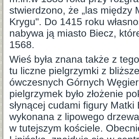
stwierdzono, że „las między
Krygu". Do 1415 roku własno
nabywa ją miasto Biecz, któr
1568.
Wieś była znana także z teg
tu liczne pielgrzymki z bliższe
ówczesnych Górnych Węgier (
pielgrzymek było złożenie po
słynącej cudami figury Matki 
wykonana z lipowego drzewa
w tutejszym kościele. Obecni