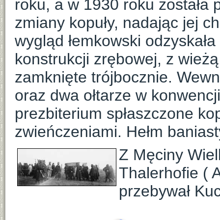
roku, a w 1930 roku został
zmiany kopuły, nadając jej ch
wygląd łemkowski odzyskała w
konstrukcji zrębowej, z wieżą
zamknięte trójbocznie. Wewn
oraz dwa ołtarze w konwencj
prezbiterium spłaszczone ko
zwieńczeniami. Hełm baniast
Z Męciny Wielk
Thalerhofie ( 
przebywał Kuc