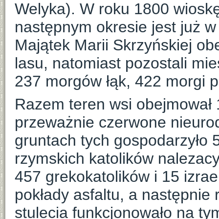
Welyka). W roku 1800 wioskę 
następnym okresie jest już w
Majątek Marii Skrzyńskiej 
lasu, natomiast pozostali mi
237 morgów łąk, 422 morgi p
Razem teren wsi obejmował 1
przeważnie czerwone nieurod
gruntach tych gospodarzyło 
rzymskich katolików nalezacy
457 grekokatolików i 15 izrae
pokłady asfaltu, a następnie 
stulecia funkcjonowało na t