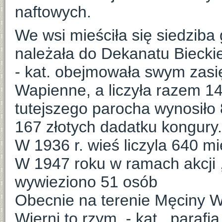
naftowych.
We wsi mieściła się siedziba g
należała do Dekanatu Bieckie
- kat. obejmowała swym zasi
Wapienne, a liczyła razem 1
tutejszego parocha wynosiło
167 złotych dadatku kongury.
W 1936 r. wieś liczyla 640 m
W 1947 roku w ramach akcji ,
wywieziono 51 osób
Obecnie na terenie Męciny W
Wierni to rzym. - kat., paraf