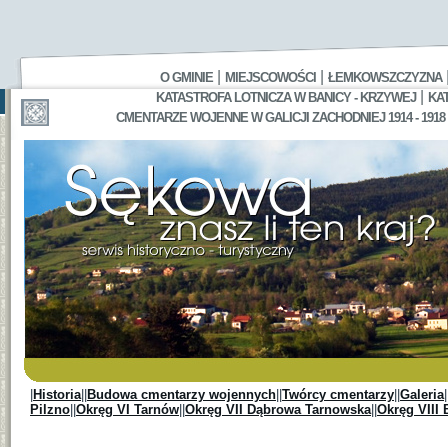
|
|
O GMINIE
MIEJSCOWOŚCI
ŁEMKOWSZCZYZNA
|
KATASTROFA LOTNICZA W BANICY - KRZYWEJ
KA
CMENTARZE WOJENNE W GALICJI ZACHODNIEJ 1914 - 1918
|
Historia
||
Budowa cmentarzy wojennych
||
Twórcy cmentarzy
||
Galeria
|
Pilzno
||
Okręg VI Tarnów
||
Okręg VII Dąbrowa Tarnowska
||
Okręg VIII 