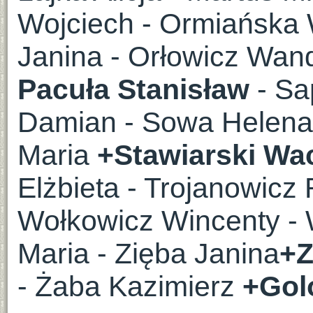
Wojciech - Ormiańska
Janina - Orłowicz Wa
Pacuła Stanisław
- Sa
Damian - Sowa Helena 
Maria
+Stawiarski W
Elżbieta - Trojanowic
Wołkowicz Wincenty - 
Maria - Zięba Janina
+Z
- Żaba Kazimierz
+Gol