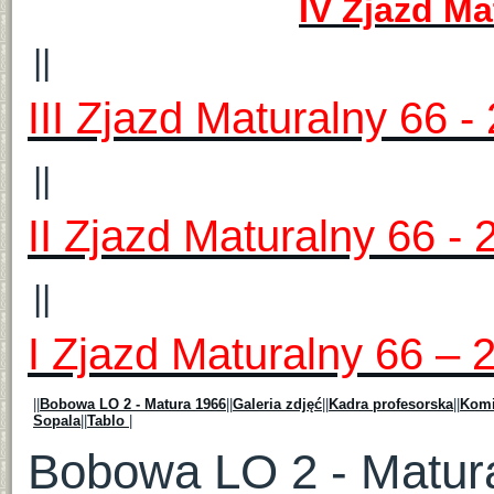
IV Zjazd Ma
||
III Zjazd Maturalny 66 - 
||
II Zjazd Maturalny 66 - 
||
I Zjazd Maturalny 66 – 2
||
Bobowa LO 2 - Matura 1966
||
Galeria zdjęć
||
Kadra profesorska
||
Komi
Sopala
||
Tablo
|
Bobowa LO 2 - Matur