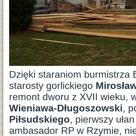
Dzięki staraniom burmistrza
starosty gorlickiego
Mirosła
remont dworu z XVII wieku, 
Wieniawa-Długoszowski
, p
Piłsudskiego
, pierwszy ułan
ambasador RP w Rzymie, nie