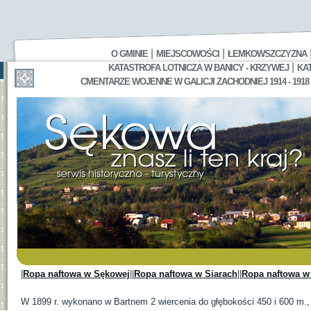
|
|
O GMINIE
MIEJSCOWOŚCI
ŁEMKOWSZCZYZNA
|
KATASTROFA LOTNICZA W BANICY - KRZYWEJ
KA
CMENTARZE WOJENNE W GALICJI ZACHODNIEJ 1914 - 1918
|
Ropa naftowa w Sękowej
||
Ropa naftowa w Siarach
||
Ropa naftowa w 
W 1899 r. wykonano w Bartnem 2 wiercenia do głębokości 450 i 600 m.,